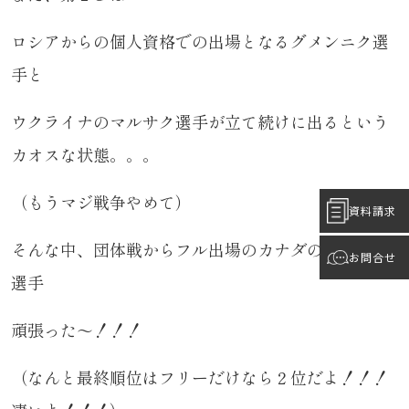
ロシアからの個人資格での出場となるグメンニク選
手と
ウクライナのマルサク選手が立て続けに出るという
カオスな状態。。。
（もうマジ戦争やめて）
資料請求
そんな中、団体戦からフル出場のカナダのゴゴレフ
お問合せ
選手
頑張った～！！！
（なんと最終順位はフリーだけなら２位だよ！！！