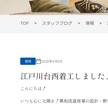
BLOG
TOP
>
スタッフブログ
>
現場
>
スタッフブログ
現場
2025年9月5日
江戸川台西着工しました！R7
こんにちは！
いつも心に太陽を！興和流通商事の設計・野