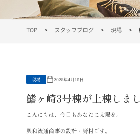
BLOG
TOP
>
スタッフブログ
>
現場
>
スタッフブログ
現場
2025年4月18日
鰭ヶ崎3号棟が上棟しました！
こんにちは、今日もあなたに太陽を。
興和流通商事の設計・野村です。