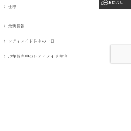
お問合せ
〉仕様
〉最新情報
〉レディメイド住宅の一日
〉現在販売中のレディメイド住宅
〉施工例
〉Q&A
〉土地の買取について
会社概要