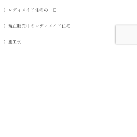
〉レディメイド住宅の一日
〉現在販売中のレディメイド住宅
〉施工例
〉Q&A
〉土地の買取について
会社概要
スタッフブログ
Privacy Policy