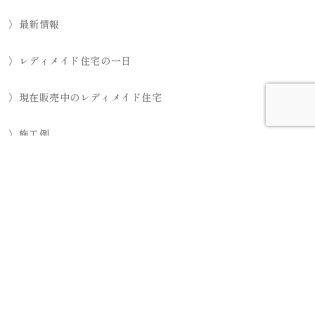
〉最新情報
〉レディメイド住宅の一日
〉現在販売中のレディメイド住宅
〉施工例
〉Q&A
〉土地の買取について
会社概要
スタッフブログ